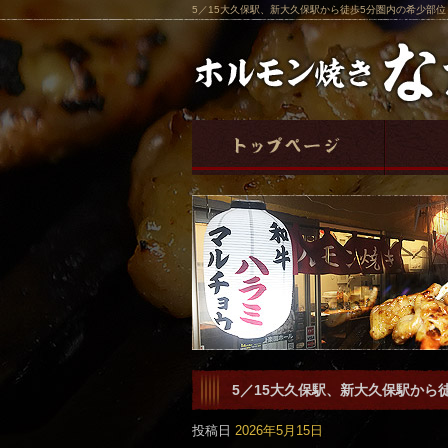
5／15大久保駅、新大久保駅から徒歩5分圏内の希少部
5／15大久保駅、新大久保駅から
です。
投稿日
2026年5月15日