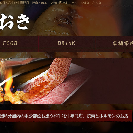
位も扱う和牛牝牛専門店。焼肉とホルモンのお店です。|ホルモン焼き なおき
徒歩5分圏内の希少部位も扱う和牛牝牛専門店。焼肉とホルモンのお店