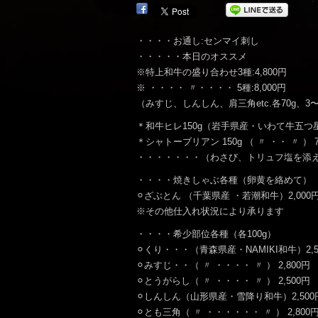
・・・・お通し:センマイ刺し
・・・・・本日のオススメ
※特上和牛の盛り合わせ3種:4,800円
※ ・・・・ 〃・・・・ 5種:8,000円
（みすじ、しんしん、肩三角etc.各70g、3
＊和牛ヒレ150g（岩手県産・いわて牛五つ星）
＊シャトーブリアン 150g （ 〃 ・・ 〃 ） 7
・・・・・・・（わさび、トリュフ塩を添
・・・・焼きしゃぶ各種（卵黄を絡めて）
⚪︎ざぶとん （千葉県産 ・若潮和牛）2,000
※その他仕入れ状況により承ります
・・・・希少部位各種（各100g）
⚪︎くり・・・（青森県産・NAMIKI和牛）2,5
⚪︎みすじ・・（ 〃 ・・・・ 〃 ） 2,800円
⚪︎とうがらし（ 〃 ・・・・ 〃 ） 2,500円
⚪︎しんしん（山形県産・雪降り和牛）2,500
⚪︎とも三角（ 〃 ・・・・・・ 〃 ） 2,800