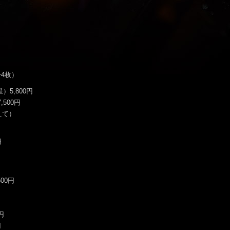
〜4枚）
5,800円
,500円
えて）
円
00円
円
円