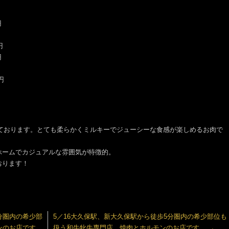
円
円
円
円
円
）
しております。とても柔らかくミルキーでジューシーな食感が楽しめるお肉で
ホームでカジュアルな雰囲気が特徴的。
おります！
分圏内の希少部
5／16大久保駅、新大久保駅から徒歩5分圏内の希少部位も
ンのお店です。
扱う和牛牝牛専門店。焼肉とホルモンのお店です。
→