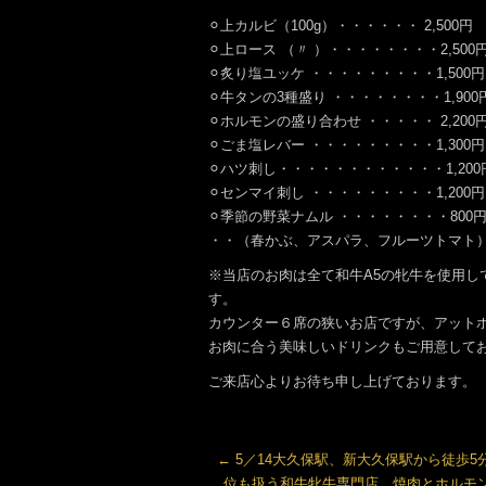
⚪︎上カルビ（100g）・・・・・・ 2,500円
⚪︎上ロース （〃 ）・・・・・・・・2,500
⚪︎炙り塩ユッケ ・・・・・・・・・1,500円
⚪︎牛タンの3種盛り ・・・・・・・・1,900
⚪︎ホルモンの盛り合わせ ・・・・・ 2,200
⚪︎ごま塩レバー ・・・・・・・・・1,300円
⚪︎ハツ刺し・・・・・・・・・・・・1,200
⚪︎センマイ刺し ・・・・・・・・・1,200円
⚪︎季節の野菜ナムル ・・・・・・・・800
・・（春かぶ、アスパラ、フルーツトマト
※当店のお肉は全て和牛A5の牝牛を使用
す。
カウンター６席の狭いお店ですが、アット
お肉に合う美味しいドリンクもご用意して
ご来店心よりお待ち申し上げております。
←
5／14大久保駅、新大久保駅から徒歩5
位も扱う和牛牝牛専門店。焼肉とホルモ