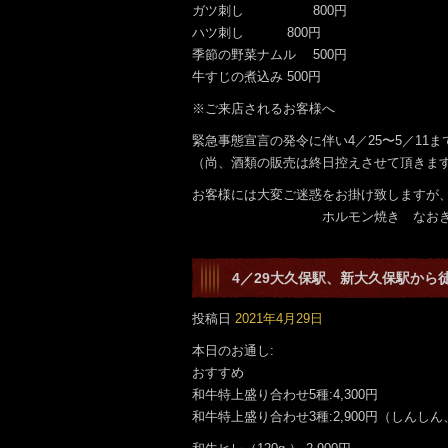
ガツ刺し 800円
ハツ刺し 800円
季節の野菜ナムル 500円
牛すじの煮込み 500円
※ご来店されるお客様へ
緊急事態宣言の発令に伴い4／25〜5／11ま
（尚、酒類の販売は終日控えさせて頂きま
お客様には大変ご迷惑をお掛け致しますが
ホルモン焼き なおき 
4／29大久保駅、新大久保駅から
です。
投稿日
2021年4月29日
本日のお通し:
おすすめ
和牛特上盛り合わせ5種:4,300円
和牛特上盛り合わせ3種:2,900円（しんし