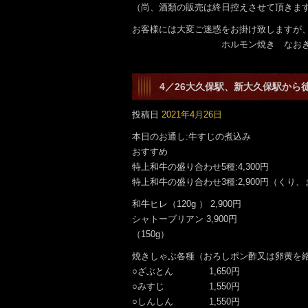
（尚、酒類の販売は終日控えさせて頂きま
お客様には大変ご迷惑をお掛け致しますが
ホルモン焼き なおき 
4／26大久保駅、新大久保駅から
です。
投稿日
2021年4月26日
本日のお通し:牛すじの煮込み
おすすめ
特上和牛の盛り合わせ5種:4,300円
特上和牛の盛り合わせ3種:2,900円（くり
和牛ヒレ（120g ） 2,900円
シャトーブリアン 3,900円
（150g）
焼きしゃぶ各種（おろしポン酢又は卵黄を
○ざぶとん 1,650円
○みすじ 1,550円
○しんしん 1,550円