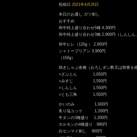
です。
投稿日
2021年4月25日
本日のお通し:ガツ刺し
おすすめ
和牛特上盛り合わせ5種:4,300円
和牛特上盛り合わせ3種:2,900円（しんし
和牛ヒレ（120g ） 2,900円
シャトーブリアン 3,900円
（150g）
焼きしゃぶ各種（おろしポン酢又は卵黄を
○ざぶとん 1,650円
○みすじ 1,550円
○しんしん 1,550円
○とも三角 1,550円
かいのみ 1,600円
炙り塩ユッケ 1,200円
牛タンの3種盛り 1,200円
ホルモンの4種盛り 980円
白センマイ刺し 800円