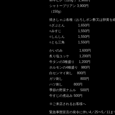
和牛ヒレ（120g ） 2,900円
シャトーブリアン 3,900円
（150g）
焼きしゃぶ各種（おろしポン酢又は卵黄を
○ざぶとん 1,650円
○みすじ 1,550円
○しんしん 1,550円
○とも三角 1,550円
かいのみ 1,600円
炙り塩ユッケ 1,200円
牛タンの3種盛り 1,200円
ホルモンの4種盛り 980円
白センマイ刺し 800円
ガツ刺し 800円
ハツ刺し 800円
季節の野菜ナムル 500円
牛すじの煮込み 500円
※ご来店されるお客様へ
緊急事態宣言の発令に伴い4／25〜5／11ま