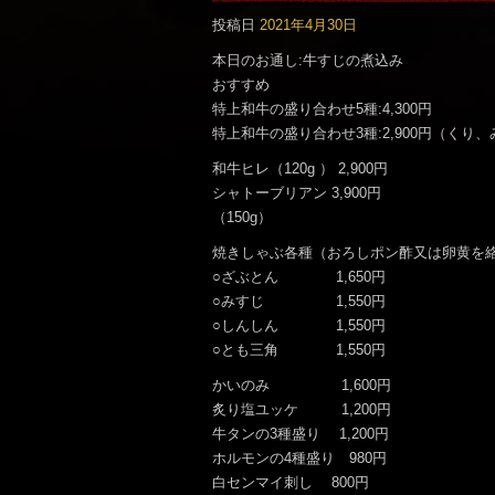
です。
投稿日
2021年4月30日
本日のお通し:牛すじの煮込み
おすすめ
特上和牛の盛り合わせ5種:4,300円
特上和牛の盛り合わせ3種:2,900円（くり
和牛ヒレ（120g ） 2,900円
シャトーブリアン 3,900円
（150g）
焼きしゃぶ各種（おろしポン酢又は卵黄を
○ざぶとん 1,650円
○みすじ 1,550円
○しんしん 1,550円
○とも三角 1,550円
かいのみ 1,600円
炙り塩ユッケ 1,200円
牛タンの3種盛り 1,200円
ホルモンの4種盛り 980円
白センマイ刺し 800円