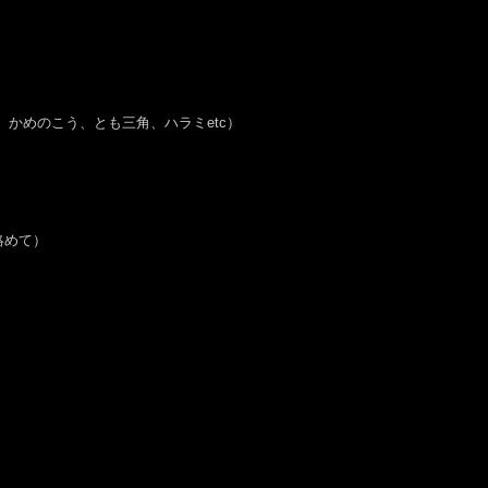
ん、かめのこう、とも三角、ハラミetc）
絡めて）