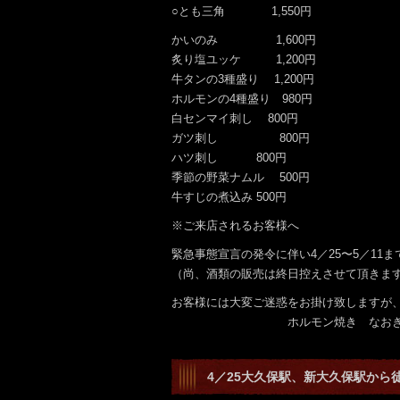
○とも三角 1,550円
かいのみ 1,600円
炙り塩ユッケ 1,200円
牛タンの3種盛り 1,200円
ホルモンの4種盛り 980円
白センマイ刺し 800円
ガツ刺し 800円
ハツ刺し 800円
季節の野菜ナムル 500円
牛すじの煮込み 500円
※ご来店されるお客様へ
緊急事態宣言の発令に伴い4／25〜5／11ま
（尚、酒類の販売は終日控えさせて頂きま
お客様には大変ご迷惑をお掛け致しますが
ホルモン焼き なおき 
4／25大久保駅、新大久保駅から