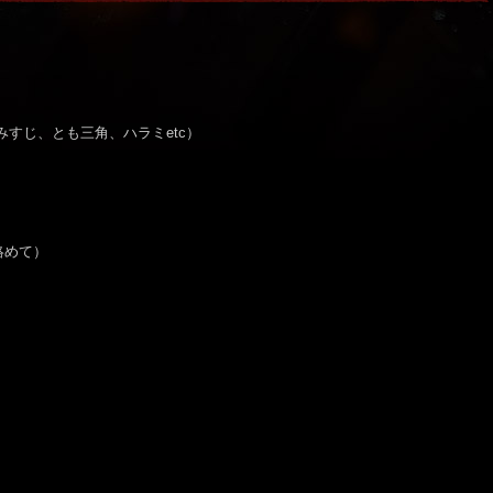
、みすじ、とも三角、ハラミetc）
絡めて）