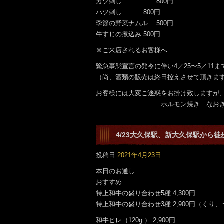
ガツ刺し 800円
ハツ刺し 800円
季節の野菜ナムル 500円
牛すじの煮込み 500円
※ご来店されるお客様へ
緊急事態宣言の発令に伴い4／25〜5／11ま
（尚、酒類の販売は終日控えさせて頂きま
お客様には大変ご迷惑をお掛け致しますが
ホルモン焼き なおき 
4/23大久保駅、新大久保駅から
す。
投稿日
2021年4月23日
本日のお通し:
おすすめ
特上和牛の盛り合わせ5種:4,300円
特上和牛の盛り合わせ3種:2,900円（くり
和牛ヒレ（120g ） 2,900円