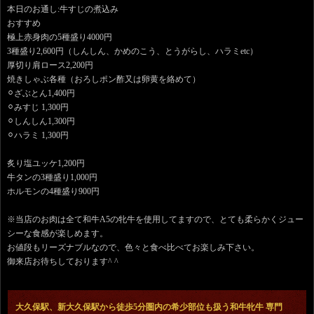
本日のお通し:牛すじの煮込み
おすすめ
極上赤身肉の5種盛り4000円
3種盛り2,600円（しんしん、かめのこう、とうがらし、ハラミetc）
厚切り肩ロース2,200円
焼きしゃぶ各種（おろしポン酢又は卵黄を絡めて）
⚪︎ざぶとん1,400円
⚪︎みすじ 1,300円
⚪︎しんしん1,300円
⚪︎ハラミ 1,300円
炙り塩ユッケ1,200円
牛タンの3種盛り1,000円
ホルモンの4種盛り900円
※当店のお肉は全て和牛A5の牝牛を使用してますので、とても柔らかくジュー
シーな食感が楽しめます。
お値段もリーズナブルなので、色々と食べ比べてお楽しみ下さい。
御来店お待ちしております^ ^
大久保駅、新大久保駅から徒歩5分圏内の希少部位も扱う和牛牝牛 専門