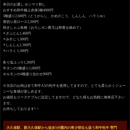
本日のお通し:センマイ刺し
おすすめ和牛極上赤身5種4000円
3種盛り2,600円（とうがらし、かめのこう、しんしん、ハラミetc）
厚切り肩ロース2,200円
焼きしゃぶ各種（おろしポン酢又は卵黄を絡めて）
⚪︎ざぶとん1,400円
⚪︎みすじ 1,300円
⚪︎しんしん1,300円
⚪︎ハラミ 1,300円
炙り塩ユッケ1,200円
牛タンの3種盛り1,000円
ホルモンの4種盛り合わせ900円
※当店のお肉は全て和牛A5の牝牛を使用してますので、とても柔らかくジュー
シーな食感が楽しめます。
お値段もリーズナブルに設定してますので、どなた様もお気軽に御来店下さい
ませ。
お待ちしております^ ^
大久保駅、新大久保駅から徒歩5分圏内の希少部位も扱う和牛牝牛 専門