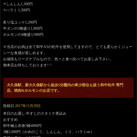
⚪︎しんしん1,300円
⚪︎ハラミ 1,300円
炙り塩ユッケ1,200円
牛タンの3種盛り1,000円
ホルモンの4種盛り900円
※当店のお肉は全て和牛A5の牝牛を使用してますので、とても柔らかくジュー
シーな食感が楽しめます。
お値段もリーズナブルなので、色々と食べ比べてお楽しみ下さい。
御来店お待ちしております^ ^
大久保駅、新大久保駅から徒歩5分圏内の希少部位も扱う和牛牝牛 専門
店。焼肉&ホルモンのお店です。
投稿日
2017年11月29日
本日のお通し:牛すじのスタミナ煮込み
おすすめ
和牛極上赤身5種4000円
3種2,600円（かめのこう、しんしん、くり、ハラミetc）