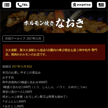
月別アーカイブ:
2017年11月
大久保駅、新大久保駅から徒歩5分圏内の希少部位も扱う和牛牝牛 専門
店。焼肉&ホルモンのお店です。
投稿日
2017年11月30日
本日のお通し:牛すじの煮込み
おすすめ
和牛赤身肉の5種盛り合わせ4000円
3種盛り合わせ2,600円（くり、しんしん、ハラミ、かめのこうetc）
厚切り肩ロース2,200円
焼きしゃぶ各種（おろしポン酢又は卵黄を絡めて）
⚪︎ざぶとん1,400円
⚪︎みすじ 1,300円