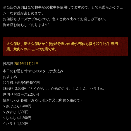
※当店のお肉は全て和牛A5の牝牛を使用してますので、とても柔らかくジュー
シーな食感が楽しめます。
お値段もリーズナブルなので、色々と食べ比べてお楽しみ下さい。
御来店お待ちしております^ ^
大久保駅、新大久保駅から徒歩5分圏内の希少部位も扱う和牛牝牛 専門
店。焼肉&ホルモンのお店です。
投稿日
2017年11月24日
本日のお通し:牛すじのスタミナ煮込み
おすすめ
和牛極上赤身5種4000円
3種盛り2,600円（とうがらし、かめのこう、しんしん、ハラミetc）
厚切り肩ロース2,200円
焼きしゃぶ各種（おろしポン酢又は卵黄を絡めて）
⚪︎ざぶとん1,400円
⚪︎みすじ 1,300円
⚪︎しんしん1,300円
⚪︎ハラミ 1,300円