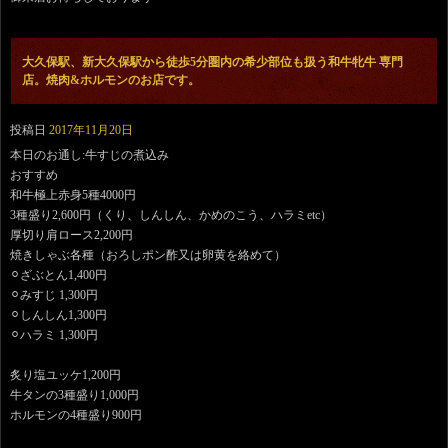
大久保駅、新大久保駅から徒歩5分圏内の希少部位も扱う和牛牝牛 専門
店。焼肉&ホルモンのお店です。
投稿日
2017年11月20日
本日のお通し:牛すじの煮込み
おすすめ
和牛極上赤身5種4000円
3種盛り2,600円（くり、しんしん、かめのこう、ハラミetc）
厚切り肩ロース2,200円
焼きしゃぶ各種（おろしポン酢又は卵黄を絡めて）
⚪︎ざぶとん1,400円
⚪︎みすじ 1,300円
⚪︎しんしん1,300円
⚪︎ハラミ 1,300円
炙り塩ユッケ1,200円
牛タンの3種盛り1,000円
ホルモンの4種盛り900円