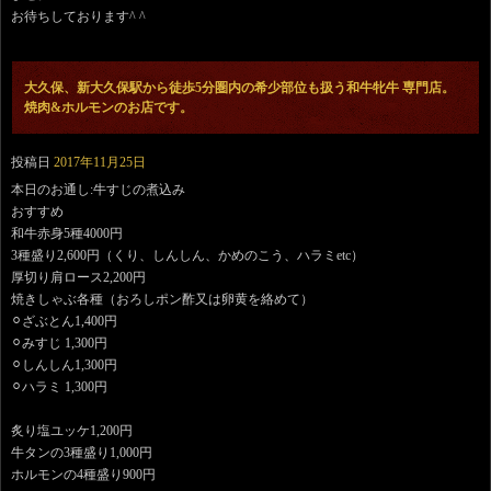
お待ちしております^ ^
大久保、新大久保駅から徒歩5分圏内の希少部位も扱う和牛牝牛 専門店。
焼肉&ホルモンのお店です。
投稿日
2017年11月25日
本日のお通し:牛すじの煮込み
おすすめ
和牛赤身5種4000円
3種盛り2,600円（くり、しんしん、かめのこう、ハラミetc）
厚切り肩ロース2,200円
焼きしゃぶ各種（おろしポン酢又は卵黄を絡めて）
⚪︎ざぶとん1,400円
⚪︎みすじ 1,300円
⚪︎しんしん1,300円
⚪︎ハラミ 1,300円
炙り塩ユッケ1,200円
牛タンの3種盛り1,000円
ホルモンの4種盛り900円