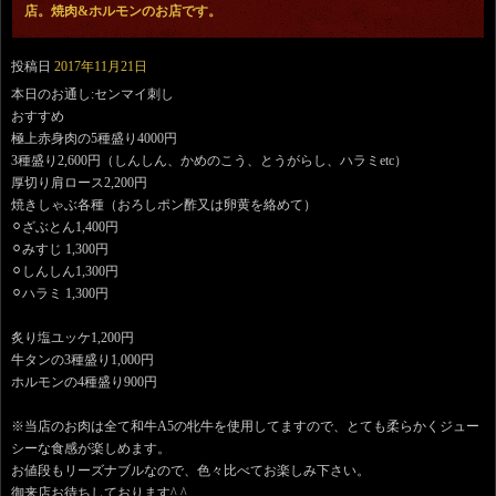
店。焼肉&ホルモンのお店です。
投稿日
2017年11月21日
本日のお通し:センマイ刺し
おすすめ
極上赤身肉の5種盛り4000円
3種盛り2,600円（しんしん、かめのこう、とうがらし、ハラミetc）
厚切り肩ロース2,200円
焼きしゃぶ各種（おろしポン酢又は卵黄を絡めて）
⚪︎ざぶとん1,400円
⚪︎みすじ 1,300円
⚪︎しんしん1,300円
⚪︎ハラミ 1,300円
炙り塩ユッケ1,200円
牛タンの3種盛り1,000円
ホルモンの4種盛り900円
※当店のお肉は全て和牛A5の牝牛を使用してますので、とても柔らかくジュー
シーな食感が楽しめます。
お値段もリーズナブルなので、色々比べてお楽しみ下さい。
御来店お待ちしております^ ^