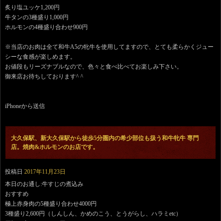
炙り塩ユッケ1,200円
牛タンの3種盛り1,000円
ホルモンの4種盛り合わせ900円
※当店のお肉は全て和牛A5の牝牛を使用してますので、とても柔らかくジュー
シーな食感が楽しめます。
お値段もリーズナブルなので、色々と食べ比べてお楽しみ下さい。
御来店お待ちしております^ ^
iPhoneから送信
大久保駅、新大久保駅から徒歩5分圏内の希少部位も扱う和牛牝牛 専門
店。焼肉&ホルモンのお店です。
投稿日
2017年11月23日
本日のお通し:牛すじの煮込み
おすすめ
極上赤身肉の5種盛り合わせ4000円
3種盛り2,600円（しんしん、かめのこう、とうがらし、ハラミetc）