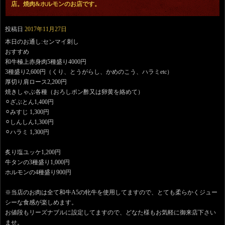
店。焼肉&ホルモンのお店です。
投稿日
2017年11月27日
本日のお通し:センマイ刺し
おすすめ
和牛極上赤身肉5種盛り4000円
3種盛り2,600円（くり、とうがらし、かめのこう、ハラミetc）
厚切り肩ロース2,200円
焼きしゃぶ各種（おろしポン酢又は卵黄を絡めて）
⚪︎ざぶとん1,400円
⚪︎みすじ 1,300円
⚪︎しんしん1,300円
⚪︎ハラミ 1,300円
炙り塩ユッケ1,200円
牛タンの3種盛り1,000円
ホルモンの4種盛り900円
※当店のお肉は全て和牛A5の牝牛を使用してますので、とても柔らかくジュー
シーな食感が楽しめます。
お値段もリーズナブルに設定してますので、どなた様もお気軽に御来店下さい
ませ。