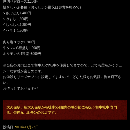
厚切り肩ロース2,200円
焼きしゃぶ各種（おろしポン酢又は卵黄を絡めて）
⚪︎ざぶとん1,400円
⚪︎みすじ 1,300円
⚪︎しんしん1,300円
⚪︎ハラミ 1,300円
炙り塩ユッケ1,200円
牛タンの3種盛り1,000円
ホルモンの4種盛り900円
※当店のお肉は全て和牛A5の牝牛を使用してますので、とても柔らかくジュー
シーな食感が楽しめます。
お値段もリーズナブルに設定してますので、どなた様もお気軽に御来店下さ
い。
お待ちしております^ ^
大久保駅、新大久保駅から徒歩5分圏内の希少部位も扱う和牛牝牛 専門
店。焼肉&ホルモンのお店です。
投稿日
2017年11月22日