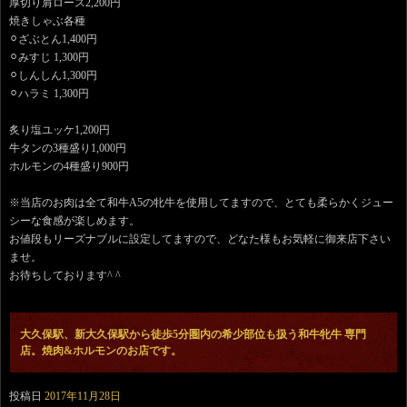
厚切り肩ロース2,200円
焼きしゃぶ各種
⚪︎ざぶとん1,400円
⚪︎みすじ 1,300円
⚪︎しんしん1,300円
⚪︎ハラミ 1,300円
炙り塩ユッケ1,200円
牛タンの3種盛り1,000円
ホルモンの4種盛り900円
※当店のお肉は全て和牛A5の牝牛を使用してますので、とても柔らかくジュー
シーな食感が楽しめます。
お値段もリーズナブルに設定してますので、どなた様もお気軽に御来店下さい
ませ。
お待ちしております^ ^
大久保駅、新大久保駅から徒歩5分圏内の希少部位も扱う和牛牝牛 専門
店。焼肉&ホルモンのお店です。
投稿日
2017年11月28日