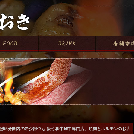
徒歩5分圏内の希少部位も 扱う和牛雌牛専門店。焼肉とホルモンのお店