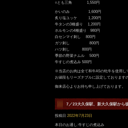
○とも三角 1,550円
かいのみ 1,600円
炙り塩ユッケ 1,200円
牛タンの3種盛り 1,200円
ホルモンの4種盛り 980円
白センマイ刺し 800円
ガツ刺し 800円
ハツ刺し 800円
季節の野菜ナムル 500円
牛すじの煮込み 500円
※当店のお肉は全て和牛A5の牝牛を使用
お値段もリーズナブルに設定しております
御来店心よりお待ち申し上げております。
7／23大久保駅、新大久保駅から
です。
投稿日
2022年7月23日
本日のお通し:牛すじの煮込み