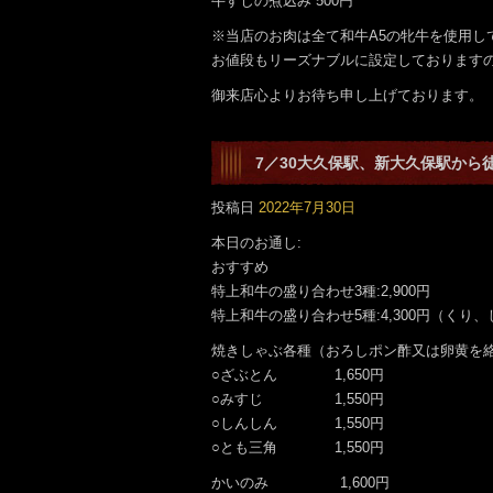
牛すじの煮込み 500円
※当店のお肉は全て和牛A5の牝牛を使用
お値段もリーズナブルに設定しております
御来店心よりお待ち申し上げております。
7／30大久保駅、新大久保駅から
です。
投稿日
2022年7月30日
本日のお通し:
おすすめ
特上和牛の盛り合わせ3種:2,900円
特上和牛の盛り合わせ5種:4,300円（くり
焼きしゃぶ各種（おろしポン酢又は卵黄を
○ざぶとん 1,650円
○みすじ 1,550円
○しんしん 1,550円
○とも三角 1,550円
かいのみ 1,600円