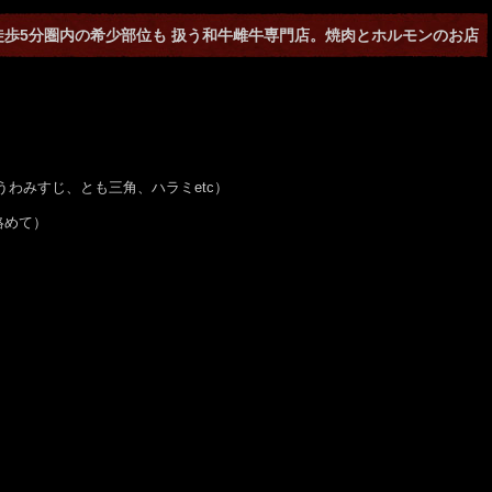
徒歩5分圏内の希少部位も 扱う和牛雌牛専門店。焼肉とホルモンのお店
、うわみすじ、とも三角、ハラミetc）
絡めて）