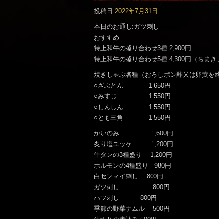
です。
投稿日
2022年7月31日
本日のお通し:ガツ刺し
おすすめ
特上和牛の盛り合わせ3種:2,900円
特上和牛の盛り合わせ5種:4,300円（ちま
焼きしゃぶ各種（おろしポン酢又は卵黄を
○ざぶとん 1,650円
○みすじ 1,550円
○しんしん 1,550円
○とも三角 1,550円
かいのみ 1,600円
炙り塩ユッケ 1,200円
牛タンの3種盛り 1,200円
ホルモンの4種盛り 980円
白センマイ刺し 800円
ガツ刺し 800円
ハツ刺し 800円
季節の野菜ナムル 500円