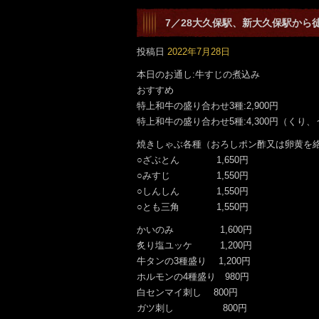
7／28大久保駅、新大久保駅から
です。
投稿日
2022年7月28日
本日のお通し:牛すじの煮込み
おすすめ
特上和牛の盛り合わせ3種:2,900円
特上和牛の盛り合わせ5種:4,300円（くり
焼きしゃぶ各種（おろしポン酢又は卵黄を
○ざぶとん 1,650円
○みすじ 1,550円
○しんしん 1,550円
○とも三角 1,550円
かいのみ 1,600円
炙り塩ユッケ 1,200円
牛タンの3種盛り 1,200円
ホルモンの4種盛り 980円
白センマイ刺し 800円
ガツ刺し 800円