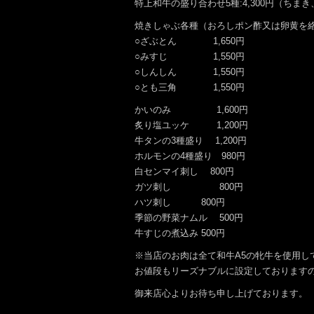
特上和牛の盛り合わせ5種:4,300円（ちま
焼きしゃぶ各種（おろしポン酢又は卵黄を
○ざぶとん 1,650円
○みすじ 1,550円
○しんしん 1,550円
○とも三角 1,550円
かいのみ 1,600円
炙り塩ユッケ 1,200円
牛タンの3種盛り 1,200円
ホルモンの4種盛り 980円
白センマイ刺し 800円
ガツ刺し 800円
ハツ刺し 800円
季節の野菜ナムル 500円
牛すじの煮込み 500円
※当店のお肉は全て和牛A5の牝牛を使用
お値段もリーズナブルに設定しております
御来店心よりお待ち申し上げております。