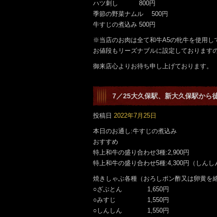
ハツ刺し 800円
季節の野菜ナムル 500円
牛すじの煮込み 500円
※当店のお肉は全て和牛A5の牝牛を使用
お値段もリーズナブルに設定しております
御来店心よりお待ち申し上げております。
7／25大久保駅、新大久保駅から
です。
投稿日
2022年7月25日
本日のお通し:牛すじの煮込み
おすすめ
特上和牛の盛り合わせ3種:2,900円
特上和牛の盛り合わせ5種:4,300円（しん
焼きしゃぶ各種（おろしポン酢又は卵黄を
○ざぶとん 1,650円
○みすじ 1,550円
○しんしん 1,550円