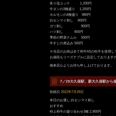
炙り塩ユッケ 1,200円
牛タンの3種盛り 1,200円
ホルモンの4種盛り 980円
白センマイ刺し 800円
ガツ刺し 800円
ハツ刺し 800円
季節の野菜ナムル 500円
牛すじの煮込み 500円
※当店のお肉は全て和牛A5の牝牛を使用
お値段もリーズナブルに設定しております
御来店心よりお待ち申し上げております。
7／29大久保駅、新大久保駅から
です。
投稿日
2022年7月29日
本日のお通し:白センマイ刺し
おすすめ
特上和牛の盛り合わせ3種:2,900円