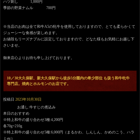
ハツ刺し 1,000円
季節の野菜ナムル 700円
※当店のお肉は全て和牛A5の牝牛を使用しておりますので、とても柔らかくて
ジューシーな食感が楽しめます。
お値段もリーズナブルに設定しておりますので、どなた様もお気軽にお越し下
さいませ。
御来店心よりお待ち申し上げております。
10／30大久保駅、新大久保駅から徒歩5分圏内の希少部位 も扱う和牛牝牛
専門店。焼肉とホルモンのお店です。
投稿日
2023年10月30日
お通し:牛すじの煮込み
本日のおすすめ
※特上和牛の盛り合わせ3種:4,200円
各70g=210g
※特上和牛の盛り合わせ5種:6,000円（まるかわ、しんしん、かめのこう、ハラ
ミetc）