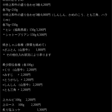
※特上和牛の盛り合わせ3種:4,200円
各70g=210g
※特上和牛の盛り合わせ5種:6,000円（しんしん、かめのこう、とも三角、ハラ
ミetc）
各70g=350g
＊ヒレ（福島県産）150g 5,200円
＊シャトーブリアン 150g 6,500円
焼きしゃぶ各種（卵黄を絡めて）
○ざぶとん（山形牛） 1,800円
＊ その他仕入れ状況により承ります
希少部位各種（各100g）
○くり （山形牛） 2,200円
○みすじ 〃 2,200円
○とうがらし 〃 2,200円
○しんしん （山形牛） 2,200円
○とも三角 〃 2,200円
上カルビ 100g 2,200円
上ロース 100g 2,200円
炙り塩ユッケ 1,300円