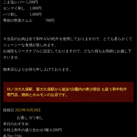
ごま塩レバー 1,200円
センマイ刺し 1,000円
ハツ刺し 1,000円
季節の野菜ナムル 700円
※当店のお肉は全て和牛A5の牝牛を使用しておりますので、とても柔らかくて
ジューシーな食感が楽しめます。
お値段もリーズナブルに設定しておりますので、どなた様もお気軽にお越し下
さいませ。
御来店心よりお待ち申し上げております。
10／28大久保駅、新大久保駅から徒歩5分圏内の希少部位 も扱う和牛牝牛
専門店。焼肉とホルモンのお店です。
投稿日
2023年10月28日
お通し:ガツ刺し
本日のおすすめ
※特上和牛の盛り合わせ3種:4,200円
各70g=210g