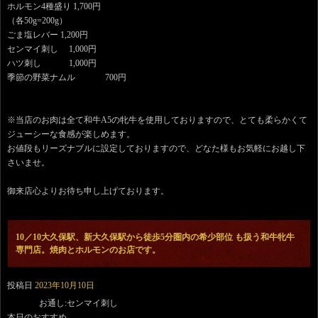
ホルモン4種盛り 1,700円
（各50g=200g）
ごま塩レバー 1,200円
センマイ刺し 1,000円
ハツ刺し 1,000円
季節の野菜ナムル 700円
※当店のお肉は全て和牛A5の牝牛を使用しておりますので、とても柔らかくて
ジューシーな食感が楽しめます。
お値段もリーズナブルに設定しておりますので、どなた様もお気軽にお越し下
さいませ。
御来店心よりお待ち申し上げております。
10／10大久保駅、新大久保駅から徒歩5分圏内の希少部位 も扱う和牛牝牛
専門店。焼肉とホルモンのお店です。
投稿日
2023年10月10日
お通し:センマイ刺し
本日のおすすめ