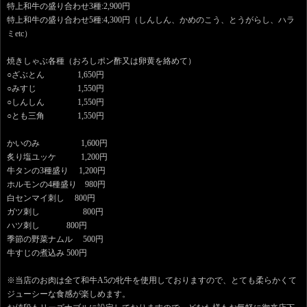
特上和牛の盛り合わせ3種:2,900円
特上和牛の盛り合わせ5種:4,300円（しんしん、かめのこう、とうがらし、ハラ
ミetc）
焼きしゃぶ各種（おろしポン酢又は卵黄を絡めて）
○ざぶとん 1,650円
○みすじ 1,550円
○しんしん 1,550円
○とも三角 1,550円
かいのみ 1,600円
炙り塩ユッケ 1,200円
牛タンの3種盛り 1,200円
ホルモンの4種盛り 980円
白センマイ刺し 800円
ガツ刺し 800円
ハツ刺し 800円
季節の野菜ナムル 500円
牛すじの煮込み 500円
※当店のお肉は全て和牛A5の牝牛を使用しておりますので、とても柔らかくて
ジューシーな食感が楽しめます。