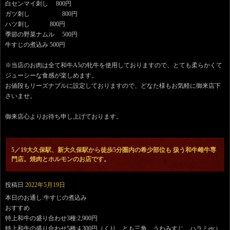
白センマイ刺し 800円
ガツ刺し 800円
ハツ刺し 800円
季節の野菜ナムル 500円
牛すじの煮込み 500円
※当店のお肉は全て和牛A5の牝牛を使用しておりますので、とても柔らかくて
ジューシーな食感が楽しめます。
お値段もリーズナブルに設定しておりますので、どなた様もお気軽に御来店下
さいませ。
御来店心よりお待ち申し上げております。
5／19大久保駅、新大久保駅から徒歩5分圏内の希少部位も 扱う和牛雌牛専
門店。焼肉とホルモンのお店です。
投稿日
2022年5月19日
本日のお通し:牛すじの煮込み
おすすめ
特上和牛の盛り合わせ3種:2,900円
特上和牛の盛り合わせ5種:4,300円（くり、とも三角、うわみすじ、ハラミetc）