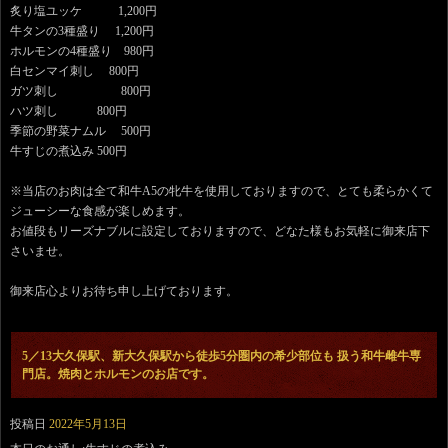
炙り塩ユッケ 1,200円
牛タンの3種盛り 1,200円
ホルモンの4種盛り 980円
白センマイ刺し 800円
ガツ刺し 800円
ハツ刺し 800円
季節の野菜ナムル 500円
牛すじの煮込み 500円
※当店のお肉は全て和牛A5の牝牛を使用しておりますので、とても柔らかくて
ジューシーな食感が楽しめます。
お値段もリーズナブルに設定しておりますので、どなた様もお気軽に御来店下
さいませ。
御来店心よりお待ち申し上げております。
5／13大久保駅、新大久保駅から徒歩5分圏内の希少部位も 扱う和牛雌牛専
門店。焼肉とホルモンのお店です。
投稿日
2022年5月13日