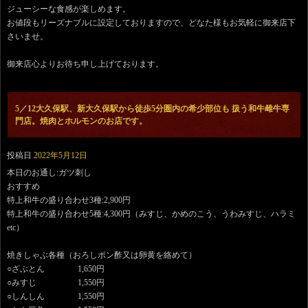
ジューシーな食感が楽しめます。
お値段もリーズナブルに設定しておりますので、どなた様もお気軽に御来店下
さいませ。
御来店心よりお待ち申し上げております。
5／12大久保駅、新大久保駅から徒歩5分圏内の希少部位も 扱う和牛雌牛専
門店。焼肉とホルモンのお店です。
投稿日
2022年5月12日
本日のお通し:ガツ刺し
おすすめ
特上和牛の盛り合わせ3種:2,900円
特上和牛の盛り合わせ5種:4,300円（みすじ、かめのこう、うわみすじ、ハラミ
etc）
焼きしゃぶ各種（おろしポン酢又は卵黄を絡めて）
○ざぶとん 1,650円
○みすじ 1,550円
○しんしん 1,550円