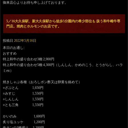
御来店心よりお待ち申し上げております。
5／16大久保駅、新大久保駅から徒歩5分圏内の希少部位も 扱う和牛雌牛専
門店。焼肉とホルモンのお店です。
投稿日
2022年5月16日
本日のお通し:
おすすめ
特上和牛の盛り合わせ3種:2,900円
特上和牛の盛り合わせ5種:4,300円（しんしん、かめのこう、とうがらし、ハラ
ミetc）
焼きしゃぶ各種（おろしポン酢又は卵黄を絡めて）
○ざぶとん 1,650円
○みすじ 1,550円
○しんしん 1,550円
○とも三角 1,550円
かいのみ 1,600円
炙り塩ユッケ 1,200円
牛タンの3種盛り 1,200円