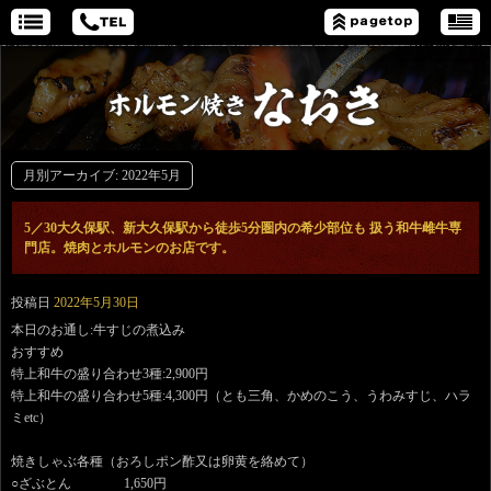
月別アーカイブ:
2022年5月
5／30大久保駅、新大久保駅から徒歩5分圏内の希少部位も 扱う和牛雌牛専
門店。焼肉とホルモンのお店です。
投稿日
2022年5月30日
本日のお通し:牛すじの煮込み
おすすめ
特上和牛の盛り合わせ3種:2,900円
特上和牛の盛り合わせ5種:4,300円（とも三角、かめのこう、うわみすじ、ハラ
ミetc）
焼きしゃぶ各種（おろしポン酢又は卵黄を絡めて）
○ざぶとん 1,650円