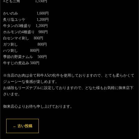
○とも三角 1,550円
かいのみ 1,600円
炙り塩ユッケ 1,200円
牛タンの3種盛り 1,200円
ホルモンの4種盛り 980円
白センマイ刺し 800円
ガツ刺し 800円
ハツ刺し 800円
季節の野菜ナムル 500円
牛すじの煮込み 500円
※当店のお肉は全て和牛A5の牝牛を使用しておりますので、とても柔らかくて
ジューシーな食感が楽しめます。
お値段もリーズナブルに設定しておりますので、どなた様もお気軽に御来店下
さいませ。
御来店心よりお待ち申し上げております。
←
古い投稿