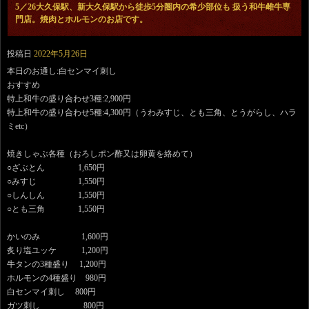
5／26大久保駅、新大久保駅から徒歩5分圏内の希少部位も 扱う和牛雌牛専
門店。焼肉とホルモンのお店です。
投稿日
2022年5月26日
本日のお通し:白センマイ刺し
おすすめ
特上和牛の盛り合わせ3種:2,900円
特上和牛の盛り合わせ5種:4,300円（うわみすじ、とも三角、とうがらし、ハラ
ミetc）
焼きしゃぶ各種（おろしポン酢又は卵黄を絡めて）
○ざぶとん 1,650円
○みすじ 1,550円
○しんしん 1,550円
○とも三角 1,550円
かいのみ 1,600円
炙り塩ユッケ 1,200円
牛タンの3種盛り 1,200円
ホルモンの4種盛り 980円
白センマイ刺し 800円
ガツ刺し 800円