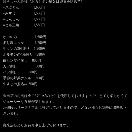
焼きしゃぶ各種（おろしポン酢又は卵黄を絡めて）
○ざぶとん 1,650円
○みすじ 1,550円
○しんしん 1,550円
○とも三角 1,550円
かいのみ 1,600円
炙り塩ユッケ 1,200円
牛タンの3種盛り 1,200円
ホルモンの4種盛り 980円
白センマイ刺し 800円
ガツ刺し 800円
ハツ刺し 800円
季節の野菜ナムル 500円
牛すじの煮込み 500円
※当店のお肉は全て和牛A5の牝牛を使用しておりますので、とても柔らかくて
ジューシーな食感が楽しめます。
お値段もリーズナブルに設定しておりますので、どなた様もお気軽に御来店下
さいませ。
御来店心よりお待ち申し上げております。