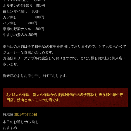
ホルモンの4種盛り 980円
白センマイ刺し 800円
ガツ刺し 800円
ハツ刺し 800円
季節の野菜ナムル 500円
牛すじの煮込み 500円
※当店のお肉は全て和牛A5の牝牛を使用しておりますので、とても柔らかくて
ジューシーな食感が楽しめます。
お値段もリーズナブルに設定しておりますので、どなた様もお気軽に御来店下
さいませ。
御来店心よりお待ち申し上げております。
5／15大久保駅、新大久保駅から徒歩5分圏内の希少部位も 扱う和牛雌牛専
門店。焼肉とホルモンのお店です。
投稿日
2022年5月15日
本日のお通し:ガツ刺し
おすすめ