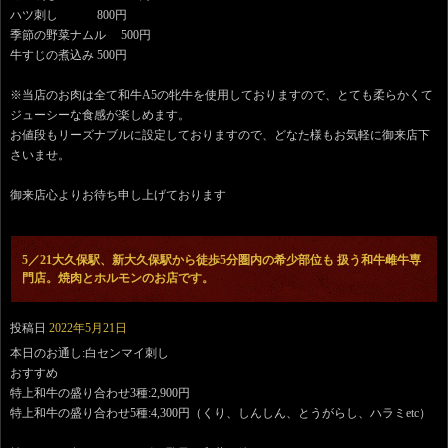
ハツ刺し 800円
季節の野菜ナムル 500円
牛すじの煮込み 500円
※当店のお肉は全て和牛A5の牝牛を使用しておりますので、とても柔らかくて
ジューシーな食感が楽しめます。
お値段もリーズナブルに設定しておりますので、どなた様もお気軽に御来店下
さいませ。
御来店心よりお待ち申し上げております
5／21大久保駅、新大久保駅から徒歩5分圏内の希少部位も 扱う和牛雌牛専
門店。焼肉とホルモンのお店です。
投稿日
2022年5月21日
本日のお通し:白センマイ刺し
おすすめ
特上和牛の盛り合わせ3種:2,900円
特上和牛の盛り合わせ5種:4,300円（くり、しんしん、とうがらし、ハラミetc）