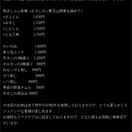
焼きしゃぶ各種（おろしポン酢又は卵黄を絡めて）
○ざぶとん 1,650円
○みすじ 1,550円
○しんしん 1,550円
○とも三角 1,550円
かいのみ 1,600円
炙り塩ユッケ 1,200円
牛タンの3種盛り 1,200円
ホルモンの4種盛り 980円
白センマイ刺し 800円
ガツ刺し 800円
ハツ刺し 800円
季節の野菜ナムル 500円
牛すじの煮込み 500円
※当店のお肉は全て和牛A5の牝牛を使用しておりますので、とても柔らかくて
ジューシーな食感が楽しめます。
お値段もリーズナブルに設定しておりますので、どなた様もお気軽に御来店下
さいませ。