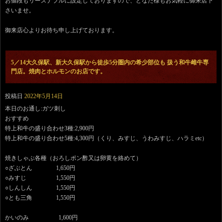
お値段もリーズナブルに設定しておりますので、どなた様もお気軽に御来店下
さいませ。
御来店心よりお待ち申し上げております。
5／14大久保駅、新大久保駅から徒歩5分圏内の希少部位も 扱う和牛雌牛専
門店。焼肉とホルモンのお店です。
投稿日
2022年5月14日
本日のお通し:ガツ刺し
おすすめ
特上和牛の盛り合わせ3種:2,900円
特上和牛の盛り合わせ5種:4,300円（くり、みすじ、うわみすじ、ハラミetc）
焼きしゃぶ各種（おろしポン酢又は卵黄を絡めて）
○ざぶとん 1,650円
○みすじ 1,550円
○しんしん 1,550円
○とも三角 1,550円
かいのみ 1,600円