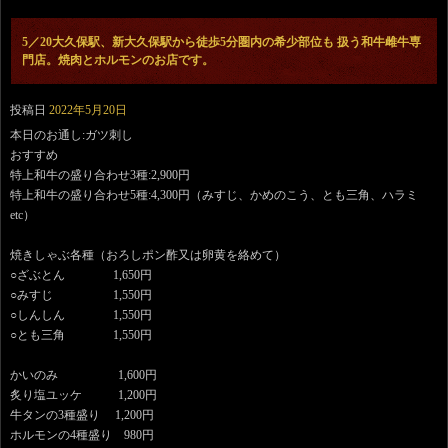
5／20大久保駅、新大久保駅から徒歩5分圏内の希少部位も 扱う和牛雌牛専
門店。焼肉とホルモンのお店です。
投稿日
2022年5月20日
本日のお通し:ガツ刺し
おすすめ
特上和牛の盛り合わせ3種:2,900円
特上和牛の盛り合わせ5種:4,300円（みすじ、かめのこう、とも三角、ハラミ
etc）
焼きしゃぶ各種（おろしポン酢又は卵黄を絡めて）
○ざぶとん 1,650円
○みすじ 1,550円
○しんしん 1,550円
○とも三角 1,550円
かいのみ 1,600円
炙り塩ユッケ 1,200円
牛タンの3種盛り 1,200円
ホルモンの4種盛り 980円