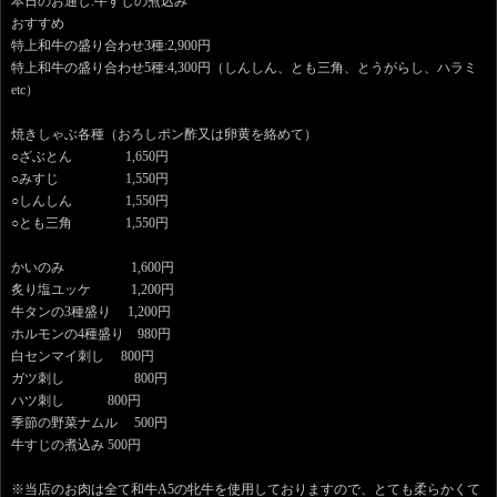
本日のお通し:牛すじの煮込み
おすすめ
特上和牛の盛り合わせ3種:2,900円
特上和牛の盛り合わせ5種:4,300円（しんしん、とも三角、とうがらし、ハラミ
etc）
焼きしゃぶ各種（おろしポン酢又は卵黄を絡めて）
○ざぶとん 1,650円
○みすじ 1,550円
○しんしん 1,550円
○とも三角 1,550円
かいのみ 1,600円
炙り塩ユッケ 1,200円
牛タンの3種盛り 1,200円
ホルモンの4種盛り 980円
白センマイ刺し 800円
ガツ刺し 800円
ハツ刺し 800円
季節の野菜ナムル 500円
牛すじの煮込み 500円
※当店のお肉は全て和牛A5の牝牛を使用しておりますので、とても柔らかくて