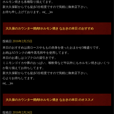
ホルモン焼きも各種取り揃えてます。
新大久保駅からでも徒歩5分程度ですので気軽に御来店下さい。
お待ち申し上げております。m(_ _)m
大久保のカウンター焼肉❗️ホルモン焼き なおきの本日 のおすすめ
投稿日
2016年2月25日
本日のおすすめは肩ロースやももの赤身を使ったおまかせ3種盛りです。
お肉はA5ランクの雌牛黒毛和牛を使用してます。
本日のお通しはコブクロの湯引きです。
ミニモンゴイカや豚のおっぱい、喉軟骨など牛以外にもホルモン焼きはいくつ
か取り揃えてお待ちしてます。
新大久保駅からでも徒歩5分程度ですので気軽に御来店下さい。
心よりお待ちしてます。
m(_ _)m
大久保のカウンター焼肉❗️ホルモン焼き なおきの本日 のオススメ
投稿日
2016年2月24日