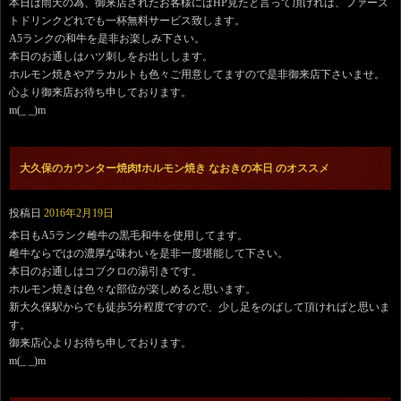
本日は雨天の為、御来店されたお客様にはHP見たと言って頂ければ、ファース
トドリンクどれでも一杯無料サービス致します。
A5ランクの和牛を是非お楽しみ下さい。
本日のお通しはハツ刺しをお出しします。
ホルモン焼きやアラカルトも色々ご用意してますので是非御来店下さいませ。
心より御来店お待ち申しております。
m(_ _)m
大久保のカウンター焼肉❗️ホルモン焼き なおきの本日 のオススメ
投稿日
2016年2月19日
本日もA5ランク雌牛の黒毛和牛を使用してます。
雌牛ならではの濃厚な味わいを是非一度堪能して下さい。
本日のお通しはコブクロの湯引きです。
ホルモン焼きは色々な部位が楽しめると思います。
新大久保駅からでも徒歩5分程度ですので、少し足をのばして頂ければと思いま
す。
御来店心よりお待ち申しております。
m(_ _)m