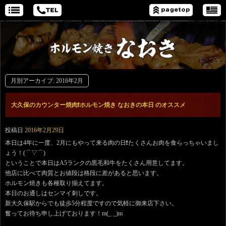
月別アーカイブ:
2016年2月
大久保のカウンター焼肉❗️ホルモン焼き なおきの本日 のオススメ
投稿日
2016年2月29日
本日は4年に一度、2月にもやって来る肉の日❗️たくさんお肉を食らっちゃいまし
ょう！(⌒▽⌒)
ということで本日はA5ランクの黒毛和牛をたくさん用意してます。
他店に比べて肉質とお値段は格段に差があると思います。
ホルモン焼きも各種取り揃えてます。
本日のお通しはセンマイ刺しです。
新大久保駅からでも徒歩5分程度ですので気軽に御来店下さい。
奮ってお待ち申し上げております！m(_ _)m