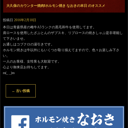
大久保のカウンター焼肉❗️ホルモン焼き なおきの本日 のオススメ
投稿日
2016年2月18日
本日は青森県産の雌牛A5ランクの黒毛和牛を使用してます。
肩ロースを使用したざぶとんのザブスキ、リブロースの焼きしゃぶ是非堪能し
て下さいませ。
お通しはコブクロの湯引きです。
ホルモン焼きは牛以外にもいくつか取り揃えてますので、色々お楽しみ下さ
い。
一人のお客様、女性客も大歓迎です。
心より御来店お待ちしてます。
m(_ _)m
←
古い投稿