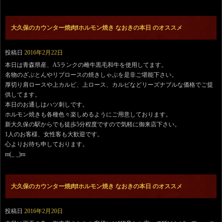
大久保のカウンター焼肉❗️ホルモン焼き なおきの本日 のオススメ
投稿日
2016年2月22日
本日は青森県産、A5ランクの雌牛黒毛和牛を使用してます。
名物のざぶとんやリブロースの焼きしゃぶを是非ご堪能下さい。
厚切り肩ロースや上カルビ、上ロース、カルビなどリーズナブルな価格でご提
供してます。
本日のお通しはハツ刺しです。
ホルモン焼きも各種色々楽しめるようにご用意しております。
新大久保の駅からでも徒歩5分程度ですので気軽に御来店下さい。
1人のお客様、女性客も大歓迎です。
心よりお待ち申しております。
m(_ _)m
大久保のカウンター焼肉❗️ホルモン焼き なおきの本日 のオススメ
投稿日
2016年2月20日