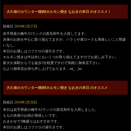
大久保のカウンター焼肉❗️ホルモン焼き なおきの本日 のオススメ！
投稿日
2016年2月27日
岩手県産の雌牛A5ランクの黒毛和牛を入荷してます。
赤身のお肉を中心に取り揃えてますが、ハラミや肩ロースも美味しいこと間違
いなし。
本日のお通しはコブクロの湯引きです。
ホルモン焼きは牛以外にもいくつか取り揃えてますのでお楽しみ下さい。
新大久保駅からでも徒歩5分程度ですので気軽に御来店下さい。
心より御来店お待ち申し上げております。m(_ _)m
大久保のカウンター焼肉❗️ホルモン焼き なおきの本日 のオススメ
投稿日
2016年2月26日
本日は岩手県産の雌牛A5ランクの黒毛和牛を入荷しました。
ももの赤身のお肉が美味しいです。
おまかせで3種盛りはおすすめです。
本日のお通しはコブクロの湯引きです。