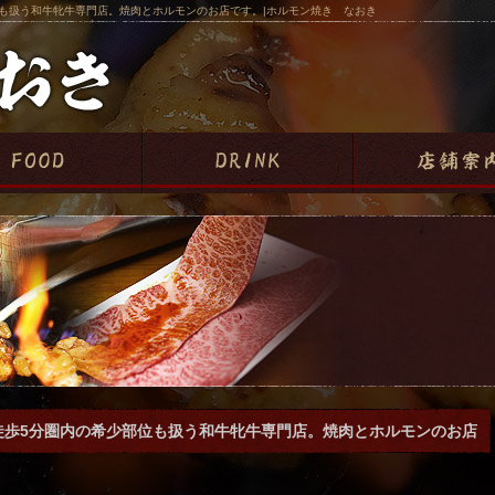
位も扱う和牛牝牛専門店。焼肉とホルモンのお店です。|ホルモン焼き なおき
徒歩5分圏内の希少部位も扱う和牛牝牛専門店。焼肉とホルモンのお店