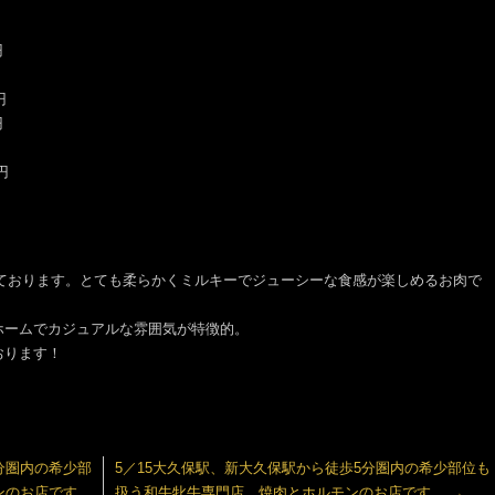
円
円
円
円
円
）
しております。とても柔らかくミルキーでジューシーな食感が楽しめるお肉で
ホームでカジュアルな雰囲気が特徴的。
おります！
分圏内の希少部
5／15大久保駅、新大久保駅から徒歩5分圏内の希少部位も
ンのお店です。
扱う和牛牝牛専門店。焼肉とホルモンのお店です。
→