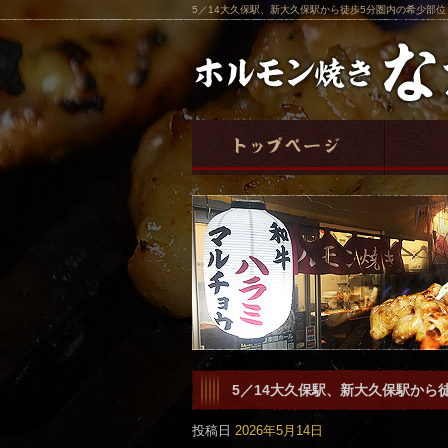
5／14大久保駅、新大久保駅から徒歩5分圏内の希少部
5／14大久保駅、新大久保駅から
です。
投稿日
2026年5月14日