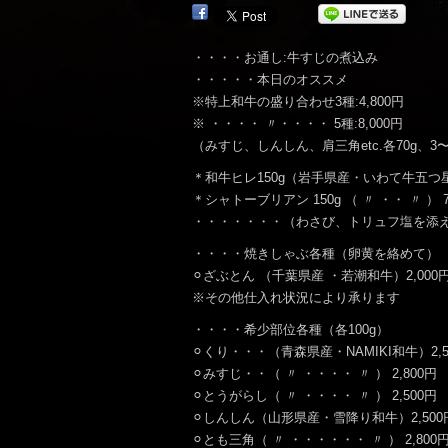
・・・・お通し:牛すじの煮込み
・・・・・本日のオススメ
※特上和牛の盛り合わせ3種:4,800円
※ ・・・・ 〃・・・・ 5種:8,000円
（みすじ、しんしん、肩三角etc.各70g、3
＊和牛ヒレ150g（岩手県産・いわて牛五つ星）
＊シャトーブリアン 150g （ 〃 ・・ 〃 ） 7
・・・・・・・（わさび、トリュフ塩を添
・・・・焼きしゃぶ各種（卵黄を絡めて）
⚪︎ざぶとん （千葉県産 ・若潮和牛）2,000
※その他仕入れ状況により承ります
・・・・希少部位各種（各100g）
⚪︎くり・・・（青森県産・NAMIKI和牛）2,5
⚪︎みすじ・・（ 〃 ・・・・ 〃 ） 2,800円
⚪︎とうがらし（ 〃 ・・・・ 〃 ） 2,500円
⚪︎しんしん（山形県産・雪降り和牛）2,500
⚪︎とも三角（ 〃 ・・・・・・ 〃 ） 2,800