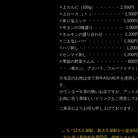
⚪︎上カルビ（100g）・・・・・・ 2,500円
⚪︎上ロース （〃 ）・・・・・・・・2,500
⚪︎炙り塩ユッケ ・・・・・・・・・1,500円
⚪︎牛タンの3種盛り ・・・・・・・・1,900
⚪︎ホルモンの盛り合わせ ・・・・・ 2,200
⚪︎ごま塩レバー ・・・・・・・・・1,300円
⚪︎ハツ刺し・・・・・・・・・・・・1,200
⚪︎センマイ刺し ・・・・・・・・・1,200円
⚪︎季節の野菜ナムル ・・・・・・・・800
・・（春かぶ、アスパラ、フルーツトマト
※当店のお肉は全て和牛A5の牝牛を使用
す。
カウンター６席の狭いお店ですが、アット
お肉に合う美味しいドリンクもご用意して
ご来店心よりお待ち申し上げております。
←
5／12大久保駅、新大久保駅から徒歩5
位も扱う和牛牝牛専門店。焼肉とホルモ