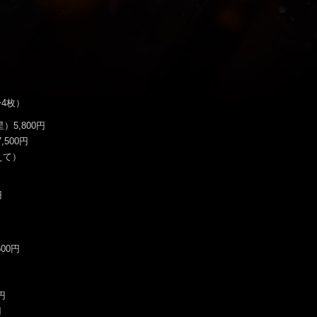
〜4枚）
5,800円
,500円
えて）
円
00円
円
円