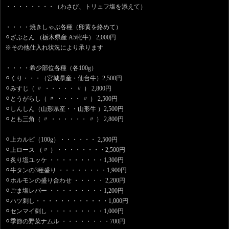
・・・・・・・・（わさび、トリュフ塩を添えて）
・・・・焼きしゃぶ各種（卵黄を絡めて）
⚪︎ざぶとん （栃木県産 A5牝牛） 2,000円
※その他仕入れ状況により承ります
・・・・希少部位各種（各100g）
⚪︎くり・・・（宮城県産・仙台牛）2,500円
⚪︎みすじ（ 〃 ・・・・・ 〃 ） 2,800円
⚪︎とうがらし（ 〃 ・・・・ 〃 ） 2,500円
⚪︎しんしん（山形県産・・山形牛 ）2,500円
⚪︎とも三角（ 〃 ・・・・・・ 〃 ） 2,800円
⚪︎上カルビ（100g）・・・・・・ 2,500円
⚪︎上ロース （〃 ）・・・・・・・・2,500円
⚪︎炙り塩ユッケ ・・・・・・・・・1,300円
⚪︎牛タンの3種盛り ・・・・・・・・1,900円
⚪︎ホルモンの盛り合わせ ・・・・・ 2,200円
⚪︎ごま塩レバー ・・・・・・・・・1,200円
⚪︎ハツ刺し・・・・・・・・・・・・1,000円
⚪︎センマイ刺し ・・・・・・・・・1,000円
⚪︎季節の野菜ナムル ・・・・・・・・700円