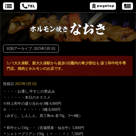
日別アーカイブ:
2025年5月1日
5／1大久保駅、新大久保駅から徒歩5分圏内の希少部位も 扱う和牛牝牛専
門店。焼肉とホルモンのお店です。
投稿日
2025年5月1日
・・・・お通し:牛すじの煮込み
・・・・・・本日のオススメ
※特上和牛の盛り合わせ3種:4,800円
※ ・・・・ 〃・・・・ 5種:8,000円
（みすじ、しんしん、肩三角etc.各70g、3〜4枚）
＊和牛ヒレ150g・・（宮城県産・仙台牛）5,800円
＊シャトーブリアン 150g （ 〃 ・・ 〃 ） 7,500円