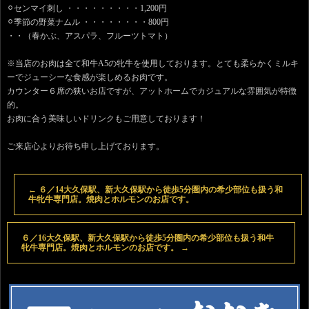
⚪︎センマイ刺し ・・・・・・・・・1,200円
⚪︎季節の野菜ナムル ・・・・・・・・800円
・・（春かぶ、アスパラ、フルーツトマト）
※当店のお肉は全て和牛A5の牝牛を使用しております。とても柔らかくミルキ
ーでジューシーな食感が楽しめるお肉です。
カウンター６席の狭いお店ですが、アットホームでカジュアルな雰囲気が特徴
的。
お肉に合う美味しいドリンクもご用意しております！
ご来店心よりお待ち申し上げております。
←
６／14大久保駅、新大久保駅から徒歩5分圏内の希少部位も扱う和
牛牝牛専門店。焼肉とホルモンのお店です。
６／16大久保駅、新大久保駅から徒歩5分圏内の希少部位も扱う和牛
牝牛専門店。焼肉とホルモンのお店です。
→