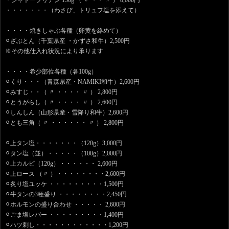
＊シャトーブリアン 150g （ 〃 ・・ 〃 ） 8,000円
・・・・・・・（わさび、トリュフ塩を添えて）
・・・・焼きしゃぶ各種（卵黄を絡めて）
⚪︎ざぶとん（千葉県産 ・かずさ和牛）2,500円
※その他仕入れ状況により承ります
・・・・希少部位各種（各100g）
⚪︎くり・・・（青森県産・NAMIKI和牛）2,600円
⚪︎みすじ・・（ 〃 ・・・・ 〃 ） 2,800円
⚪︎とうがらし（ 〃 ・・・・ 〃 ） 2,600円
⚪︎しんしん（山形県産・雪降り和牛）2,600円
⚪︎とも三角（ 〃 ・・・・・・ 〃 ） 2,800円
⚪︎上タン塩・・・・・・・（120g）3,000円
⚪︎タン塩（並）・・・・・（100g）2,000円
⚪︎上カルビ（120g）・・・・・・ 2,600円
⚪︎上ロース （〃 ）・・・・・・・・2,600円
⚪︎炙り塩ユッケ ・・・・・・・・・1,500円
⚪︎牛タンの3種盛り ・・・・・・・・2,450円
⚪︎ホルモンの盛り合わせ ・・・・・ 2,600円
⚪︎ごま塩レバー ・・・・・・・・・1,400円
⚪︎ハツ刺し・・・・・・・・・・・・1,200円