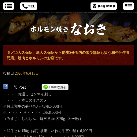
６／15大久保駅、新大久保駅から徒歩5分圏内の希少部位も扱う和牛牝牛専
門店。焼肉とホルモンのお店です。
投稿日
2026年6月15日
・・・・お通し:センマイ刺し
・・・・・本日のオススメ
※特上和牛の盛り合わせ3種:5,000円
※ ・・・・ 〃・・・・ 5種:8,500円
（みすじ、しんしん、肩三角etc.各70g、3〜4枚）
＊和牛ヒレ150g（岩手県産・いわて牛五つ星）6,000円