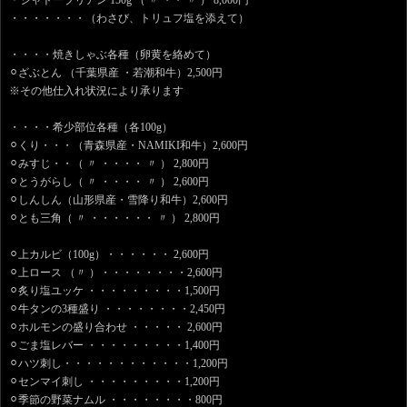
＊シャトーブリアン 150g （ 〃 ・・ 〃 ） 8,000円
・・・・・・・（わさび、トリュフ塩を添えて）
・・・・焼きしゃぶ各種（卵黄を絡めて）
⚪︎ざぶとん （千葉県産 ・若潮和牛）2,500円
※その他仕入れ状況により承ります
・・・・希少部位各種（各100g）
⚪︎くり・・・（青森県産・NAMIKI和牛）2,600円
⚪︎みすじ・・（ 〃 ・・・・ 〃 ） 2,800円
⚪︎とうがらし（ 〃 ・・・・ 〃 ） 2,600円
⚪︎しんしん（山形県産・雪降り和牛）2,600円
⚪︎とも三角（ 〃 ・・・・・・ 〃 ） 2,800円
⚪︎上カルビ（100g）・・・・・・ 2,600円
⚪︎上ロース （〃 ）・・・・・・・・2,600円
⚪︎炙り塩ユッケ ・・・・・・・・・1,500円
⚪︎牛タンの3種盛り ・・・・・・・・2,450円
⚪︎ホルモンの盛り合わせ ・・・・・ 2,600円
⚪︎ごま塩レバー ・・・・・・・・・1,400円
⚪︎ハツ刺し・・・・・・・・・・・・1,200円
⚪︎センマイ刺し ・・・・・・・・・1,200円
⚪︎季節の野菜ナムル ・・・・・・・・800円