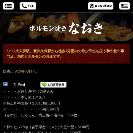
5／17大久保駅、新大久保駅から徒歩5分圏内の希少部位も扱う和牛牝牛専
門店。焼肉とホルモンのお店です。
投稿日
2026年5月17日
・・・・お通し:牛すじの煮込み
・・・・・本日のオススメ
※特上和牛の盛り合わせ3種:5,000円
※ ・・・・ 〃・・・・ 5種:8,500円
（みすじ、しんしん、肩三角etc.各70g、3〜4枚）
＊和牛ヒレ150g（岩手県産・いわて牛五つ星）6,000円