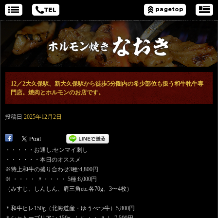
12／2大久保駅、新大久保駅から徒歩5分圏内の希少部位も扱う和牛牝牛専
門店。焼肉とホルモンのお店です。
投稿日
2025年12月2日
・・・・・お通し:センマイ刺し
・・・・・・本日のオススメ
※特上和牛の盛り合わせ3種:4,800円
※ ・・・・ 〃・・・・ 5種:8,000円
（みすじ、しんしん、肩三角etc.各70g、3〜4枚）
＊和牛ヒレ150g（北海道産・ゆうべつ牛）5,800円