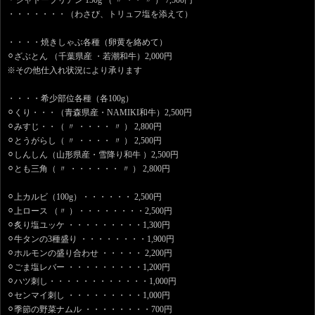
＊シャトーブリアン 150g （ 〃 ・・ 〃 ） 7,500円
・・・・・・・（わさび、トリュフ塩を添えて）
・・・・焼きしゃぶ各種（卵黄を絡めて）
⚪︎ざぶとん （千葉県産 ・若潮和牛）2,000円
※その他仕入れ状況により承ります
・・・・希少部位各種（各100g）
⚪︎くり・・・（青森県産・NAMIKI和牛）2,500円
⚪︎みすじ・・（ 〃 ・・・・ 〃 ） 2,800円
⚪︎とうがらし（ 〃 ・・・・ 〃 ） 2,500円
⚪︎しんしん（山形県産・雪降り和牛 ）2,500円
⚪︎とも三角（ 〃 ・・・・・・ 〃 ） 2,800円
⚪︎上カルビ（100g）・・・・・・ 2,500円
⚪︎上ロース （〃 ）・・・・・・・・2,500円
⚪︎炙り塩ユッケ ・・・・・・・・・1,300円
⚪︎牛タンの3種盛り ・・・・・・・・1,900円
⚪︎ホルモンの盛り合わせ ・・・・・ 2,200円
⚪︎ごま塩レバー ・・・・・・・・・1,200円
⚪︎ハツ刺し・・・・・・・・・・・・1,000円
⚪︎センマイ刺し ・・・・・・・・・1,000円
⚪︎季節の野菜ナムル ・・・・・・・・700円