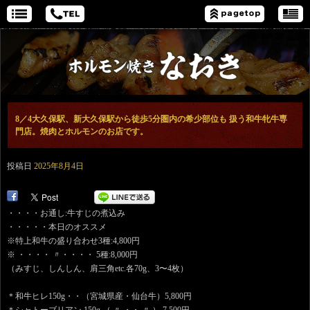
8／4大久保駅、新大久保駅から徒歩5分圏内の希少部位も 扱う和牛牝牛専
門店。焼肉とホルモンのお店です。
投稿日
2025年8月4日
・・・・お通し:牛すじの煮込み
・・・・・本日のオススメ
※特上和牛の盛り合わせ3種:4,800円
※ ・・・・ 〃・・・・ 5種:8,000円
（みすじ、しんしん、肩三角etc.各70g、3〜4枚）
＊和牛ヒレ150g・・（宮城県産・仙台牛）5,800円