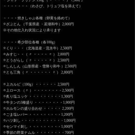
＊シャトーブリアン 150g （ 〃 ・・ 〃 ） 7,500円
・・・・・・・（わさび、トリュフ塩を添えて）
・・・・焼きしゃぶ各種（卵黄を絡めて）
⚪︎ざぶとん （千葉県産 ・若潮和牛）2,000円
※その他仕入れ状況により承ります
・・・・希少部位各種（各100g）
⚪︎くり・・・（北海道産・流氷牛）2,500円
⚪︎みすじ・・（ 〃 ・・・・ 〃 ） 2,800円
⚪︎とうがらし（ 〃 ・・・・ 〃 ） 2,500円
⚪︎しんしん（山形県産・雪降り和牛 ）2,500円
⚪︎とも三角（ 〃 ・・・・・・ 〃 ） 2,800円
⚪︎上カルビ（100g）・・・・・・ 2,500円
⚪︎上ロース （〃 ）・・・・・・・・2,500円
⚪︎炙り塩ユッケ ・・・・・・・・・1,300円
⚪︎牛タンの3種盛り ・・・・・・・・1,900円
⚪︎ホルモンの盛り合わせ ・・・・・ 2,200円
⚪︎ごま塩レバー ・・・・・・・・・1,200円
⚪︎ハツ刺し・・・・・・・・・・・・1,000円
⚪︎センマイ刺し ・・・・・・・・・1,000円
⚪︎季節の野菜ナムル ・・・・・・・・700円